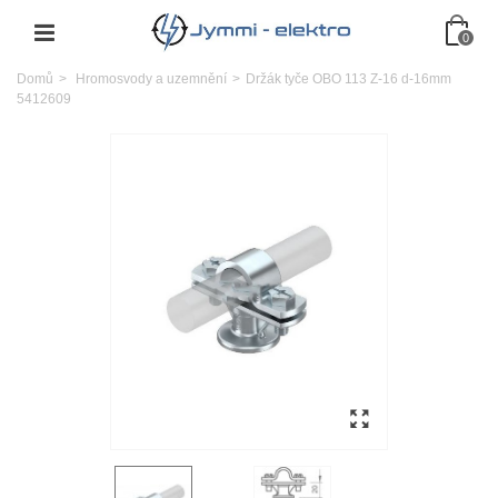
0
Domů
>
Hromosvody a uzemnění
>
Držák tyče OBO 113 Z-16 d-16mm
5412609