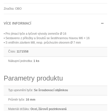
Značka:
OBO
VÍCE INFORMACÍ
• Pro jímací tyče a tyčové vývody zemniče Ø 16
• Sestaveno z příložky a šroubů se šestihrannou hlavou M6 × 16
• S vnitřním závitem M8, resp. průchozím otvorem Ø 7 mm
Číslo:
1171558
Nákupní jednotka:
1 ks
Parametry produktu
Typ upevnění tyče:
Se šroubovací objímkou
Průměr tyče:
16 mm
Materiál držáku:
Ocel, žárově pozinkovaná