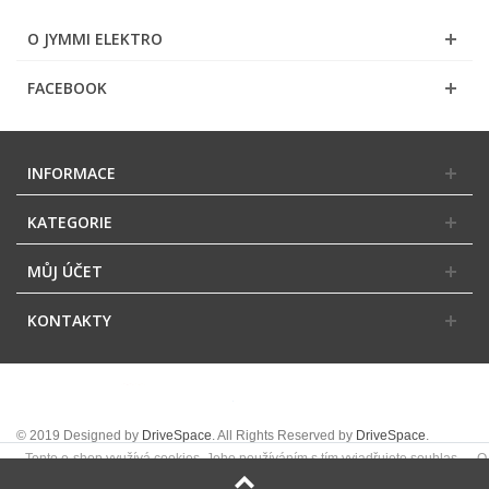
O JYMMI ELEKTRO
FACEBOOK
INFORMACE
KATEGORIE
MŮJ ÚČET
KONTAKTY
© 2019 Designed by
DriveSpace
. All Rights Reserved by
DriveSpace
.
Tento e-shop využívá cookies. Jeho používáním s tím vyjadřujete souhlas.
O
OK
cookies