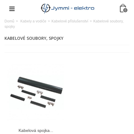
0
Domů
>
Kabely a vodiče
>
Kabelové příslušenství
>
Kabelové soubory,
spojky
KABELOVÉ SOUBORY, SPOJKY
Kabelová spojka...