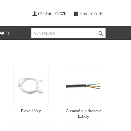
Kč CZK
0
ks
-
0,00 Kč
Přihlásit
AKTY
Flexo šňůry
Gumové a silikonové
kabely