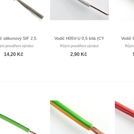
č silikonový SIF 2,5
Vodič H05V-U 0,5 bílá (CY
Vodič 
Rychlý náhled
Rychlý náhled
černá
0,5)
zní prověření výrobci
Různí prověření výrobci
Různí
14,20 Kč
2,90 Kč