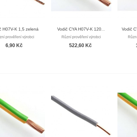
č H07V-K 1,5 zelená
Vodič CYA H07V-K 120...
Vodič C
Rychlý náhled
Rychlý náhled
(CYA 1,5)
zní prověření výrobci
Různí prověření výrobci
Různí
6,90 Kč
522,60 Kč