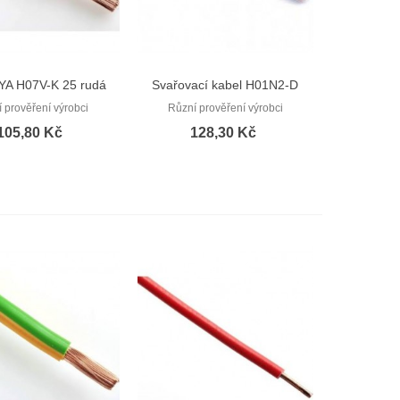
YA H07V-K 25 rudá
Svařovací kabel H01N2-D
Rychlý náhled
Rychlý náhled
(CYA 25)
1x25
 prověření výrobci
Různí prověření výrobci
105,80 Kč
128,30 Kč