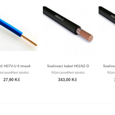
ič H07V-U 6 tmavě
Svařovací kabel H01N2-D
Svařov
Rychlý náhled
Rychlý náhled
modrá (CY 6)
1x70
zní prověření výrobci
Různí prověření výrobci
Různí
27,90 Kč
343,00 Kč