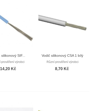
 silikonový SIF...
Vodič silikonový CSA 1 bílý
Rychlý náhled
Rychlý náhled
V05S-K
 prověření výrobci
Různí prověření výrobci
14,20 Kč
8,70 Kč