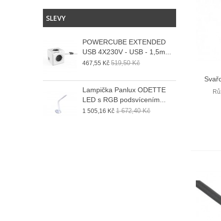
SLEVY
POWERCUBE EXTENDED
USB 4X230V - USB - 1,5m...
519,50 Kč
467,55 Kč
Svař
Lampička Panlux ODETTE
Rů
LED s RGB podsvícením...
1 672,40 Kč
1 505,16 Kč