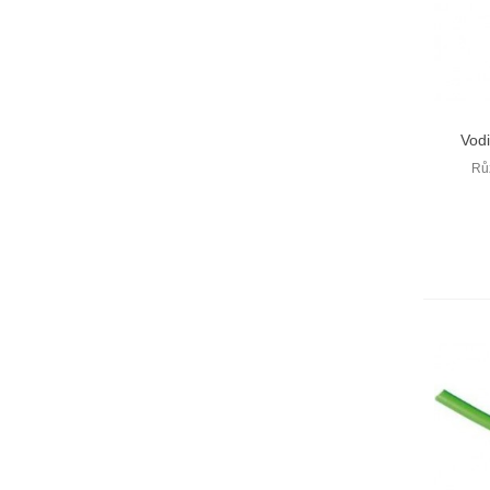
Vodi
Rů