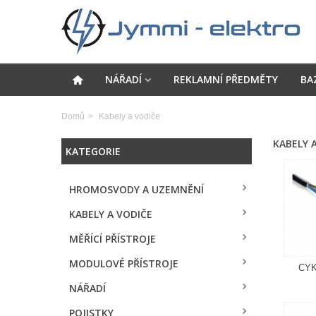
NÁŘADÍ
REKLAMNÍ PŘEDMĚTY
BA
Domů
>
Kabely a vodiče
KABELY 
KATEGORIE
HROMOSVODY A UZEMNĚNÍ
KABELY A VODIČE
MĚŘÍCÍ PŘÍSTROJE
MODULOVÉ PŘÍSTROJE
CYK
NÁŘADÍ
POJISTKY