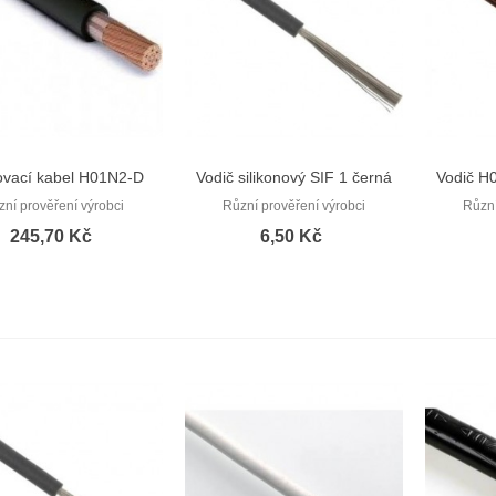
ovací kabel H01N2-D
Vodič silikonový SIF 1 černá
Vodič H
Rychlý náhled
Rychlý náhled
1x50
zní prověření výrobci
Různí prověření výrobci
Různí
245,70 Kč
6,50 Kč