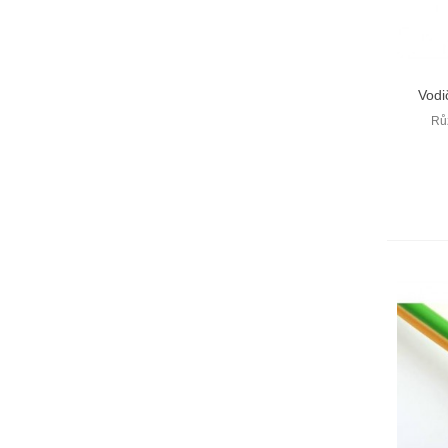
Vodi
Rů