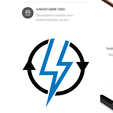
GARANTUJEME CENU
Garantujeme nejlepší cenu
elektromateriálu na trhu.
Vod
Rů