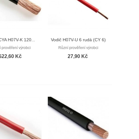
CYA H07V-K 120...
Vodič H07V-U 6 rudá (CY 6)
Rychlý náhled
Rychlý náhled
 prověření výrobci
Různí prověření výrobci
522,60 Kč
27,90 Kč