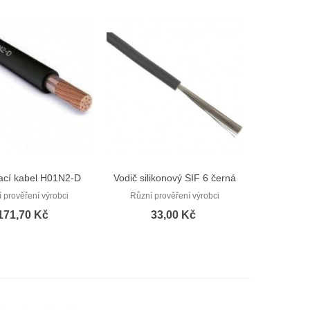
ací kabel H01N2-D
Vodič silikonový SIF 6 černá
Rychlý náhled
Rychlý náhled
1x35
 prověření výrobci
Různí prověření výrobci
171,70 Kč
33,00 Kč