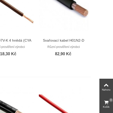
07V-K 4 hnědá (CYA
Svařovací kabel H01N2-D
Rychlý náhled
Rychlý náhled
4)
1x16
 prověření výrobci
Různí prověření výrobci
18,30 Kč
82,90 Kč
Nahoru
0
Košík