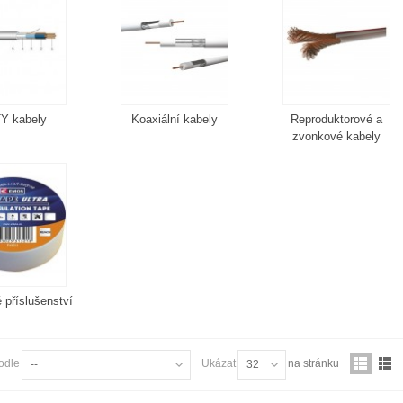
Y kabely
Koaxiální kabely
Reproduktorové a
zvonkové kabely
 příslušenství
odle
Ukázat
na stránku
--
32