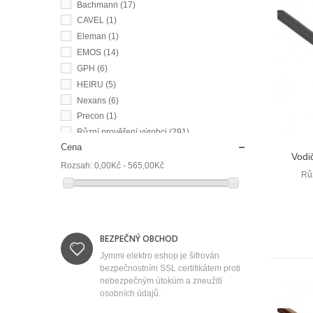
Bachmann
(17)
CAVEL
(1)
Eleman
(1)
EMOS
(14)
GPH
(6)
HEIRU
(5)
Nexans
(6)
Precon
(1)
Různí prověření výrobci
(291)
Cena
Solarix
(15)
Vodi
Rozsah:
0,00Kč - 565,00Kč
Rů
BEZPEČNÝ OBCHOD
Jymmi elektro eshop je šifrován
bezpečnostním SSL certifikátem proti
nebezpečným útokúm a zneužití
osobních údajů.