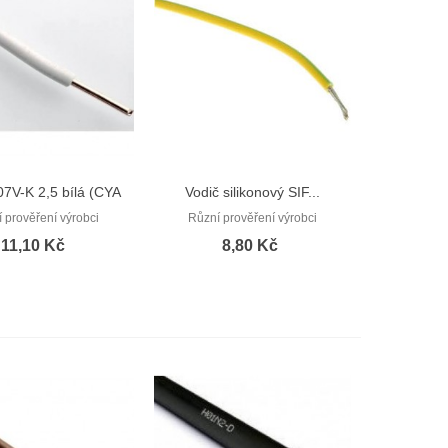
07V-K 2,5 bílá (CYA
Vodič silikonový SIF...
Rychlý náhled
Rychlý náhled
2,5)
 prověření výrobci
Různí prověření výrobci
11,10 Kč
8,80 Kč