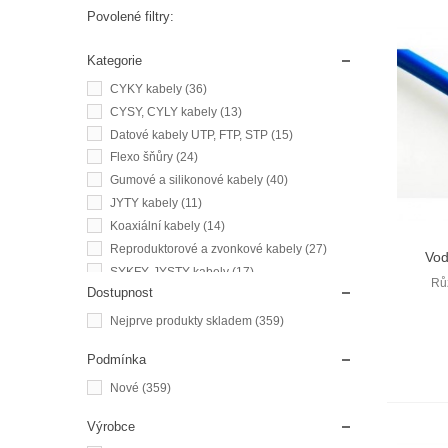
Povolené filtry:
Kategorie
CYKY kabely
(36)
CYSY, CYLY kabely
(13)
Datové kabely UTP, FTP, STP
(15)
Flexo šňůry
(24)
Gumové a silikonové kabely
(40)
JYTY kabely
(11)
Koaxiální kabely
(14)
Reproduktorové a zvonkové kabely
(27)
Vod
SYKFY, JYSTY kabely
(17)
Rů
Dostupnost
Vodiče
(155)
Kabelové příslušenství
(7)
Nejprve produkty skladem
(359)
Podmínka
Nové
(359)
Výrobce