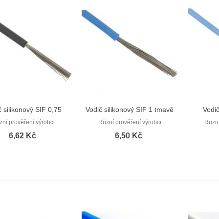
č silikonový SIF 0,75
Vodič silikonový SIF 1 tmavě
Vodič
Rychlý náhled
Rychlý náhled
černá
modrá
zní prověření výrobci
Různí prověření výrobci
Různí
6,62 Kč
6,50 Kč