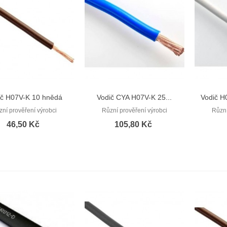
ič H07V-K 10 hnědá
Vodič CYA H07V-K 25...
Vodič H
Rychlý náhled
Rychlý náhled
(CYA 10)
zní prověření výrobci
Různí prověření výrobci
Různí
46,50 Kč
105,80 Kč