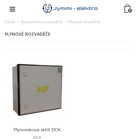
0
Domů
>
Rozvodnice a rozvaděče
>
Plynové rozvaděče
PLYNOVÉ ROZVADĚČE
Plynoměrová skříň DCK
SPZ10/KV-7
DCK