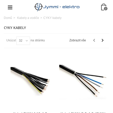
0
Domů
>
Kabely a vodiče
>
CYKY kabely
CYKY KABELY
Ukázat
na stránku
Zobrazit vše
32