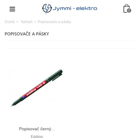
0
Domů
>
Nářadí
>
Popisovače a pásky
POPISOVAČE A PÁSKY
Popisovač černý...
Edding