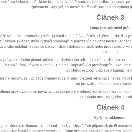
em či se jedná o zboží, které je zamontované či součástí nemovitosti, posoudí pr
způsobem. Kupující je v takovém případě povinen poskytnout 
Článek 3
Lhůta pro uplatnění práv
ůže svá práva z vadného plnění uplatnit ve lhůtě 24 měsíců od převzetí zboží. U pou
ů, takové zkrácení lhůty vyznačí prodávající v potvrzení o povinnostech z vadného
ávajícího uplatnit, ledaže se smluvní strany dohodnou jinak nebo prodávající či v
povinností.
vá práva z vadného plnění uplatní bez zbytečného odkladu poté, co zjistí, že na zb
jící zboží užívá, ačkoliv o vadě ví. Uplatní-li kupující vůči prodávajícímu vadu op
po kterou je zboží v opravě a kupující je
ere na vědomí, že v případě výměny zboží v rámci vyřízení reklamace neběží nová 
od převzetí po koupi reklamovanéh
atnění práv z vad nelze považovat za stanovení životnosti zboží, ta se liší s ohlede
nebo dohodu mezi kupujícím a prod
Článek 4
Vyřízení reklamace
í je povinen o reklamaci rozhodnout ihned, ve složitějších případech do tří praco
vady. Prodávající je povinen vydat kupujícímu písemné potvrzení, ve kterém uvede 