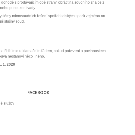
 dohodě s prodávajícím obě strany, obrátit na soudního znalce z
rného posouzení vady.
í systémy mimosoudních řešení spotřebitelských sporů zejména na
 příslušný soud.
í se řídí tímto reklamačním řádem, pokud potvrzení o povinnostech
louva nestanoví něco jiného.
. 1. 2020
FACEBOOK
né služby