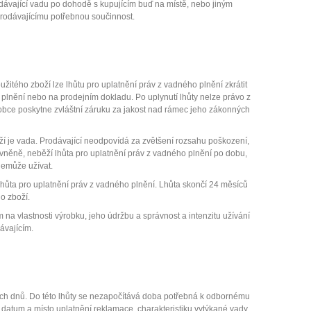
odávající vadu po dohodě s kupujícím buď na místě, nebo jiným
prodávajícímu potřebnou součinnost.
žitého zboží lze lhůtu pro uplatnění práv z vadného plnění zkrátit
 plnění nebo na prodejním dokladu. Po uplynutí lhůty nelze právo z
ýrobce poskytne zvláštní záruku za jakost nad rámec jeho zákonných
oží je vada. Prodávající neodpovídá za zvětšení rozsahu poškození,
rávněně, neběží lhůta pro uplatnění práv z vadného plnění po dobu,
 nemůže užívat.
lhůta pro uplatnění práv z vadného plnění. Lhůta skončí 24 měsíců
o zboží.
m na vlastnosti výrobku, jeho údržbu a správnost a intenzitu užívání
ávajícím.
vních dnů. Do této lhůty se nezapočítává doba potřebná k odbornému
datum a místo uplatnění reklamace, charakteristiku vytýkané vady,