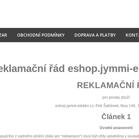
ZAR
OBCHODNÍ PODMÍNKY
DOPRAVA A PLATBY
KONT
klamační řád eshop.jymmi-ele
REKLAMAČNÍ 
pro prodej zboží
eshop.jymmi.elektro.cz, Petr Šafránek, Nivy 146,
Článek 1
Úvodní ustanovení
pujícího z vadného plnění (dále jen “reklamace“) musí být vždy uplatněna v soulad