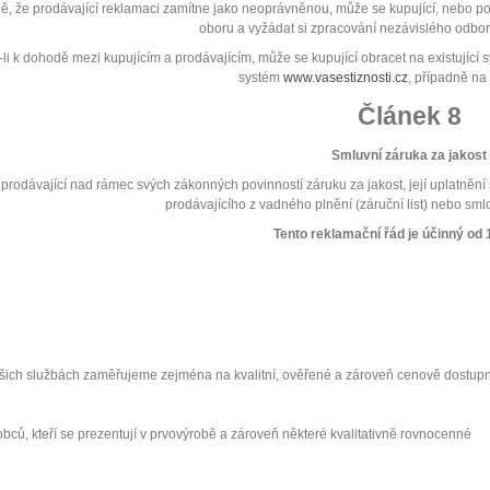
ě, že prodávající reklamaci zamítne jako neoprávněnou, může se kupující, nebo po
oboru a vyžádat si zpracování nezávislého odbo
li k dohodě mezi kupujícím a prodávajícím, může se kupující obracet na existujíc
systém
www.vasestiznosti.cz
, případně na
Článek 8
Smluvní záruka za jakost
i prodávající nad rámec svých zákonných povinností záruku za jakost, její uplatněn
prodávajícího z vadného plnění (záruční list) nebo sm
Tento reklamační řád je účinný od 1
ašich službách zaměřujeme zejména na kvalitní, ověřené a zároveň cenově dostup
ýrobců, kteří se prezentují v prvovýrobě a zároveň některé kvalitativně rovnocenné