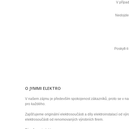
V případ
Nedojde-
Poskytl-l
O JYMMI ELEKTRO
V našem zájmu je především spokojenost zákazníků, proto se v n
pro každého.
Zajišťujeme originální elektrosoučásti a díly elektroinstalací od v
elektrosoučásti od renomovaných výrobních firem.