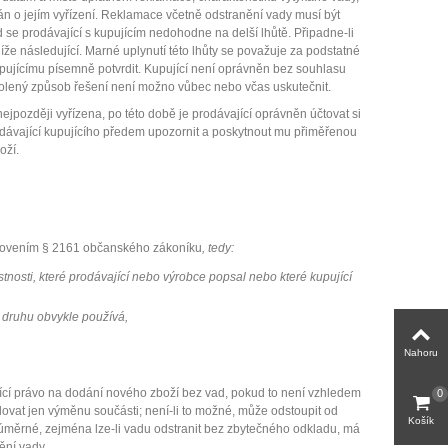
 o jejím vyřízení. Reklamace včetně odstranění vady musí být
se prodávající s kupujícím nedohodne na delší lhůtě. Připadne-li
že následující. Marné uplynutí této lhůty se považuje za podstatné
upujícímu písemně potvrdit. Kupující není oprávněn bez souhlasu
volený způsob řešení není možno vůbec nebo včas uskutečnit.
jpozději vyřízena, po této době je prodávající oprávněn účtovat si
dávající kupujícího předem upozornit a poskytnout mu přiměřenou
oží.
tanovením § 2161 občanského zákoníku
, tedy:
lastnosti, které prodávající nebo výrobce popsal nebo které kupující
o druhu obvykle používá,
Nahoru
ící právo na dodání nového zboží bez vad, pokud to není vzhledem
0
ovat jen výměnu součásti; není-li to možné, může odstoupit od
Košík
eúměrné, zejména lze-li vadu odstranit bez zbytečného odkladu, má
ění vady.