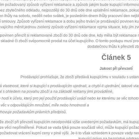
cím požadovaný způsob vyřízení reklamace a způsob jakým bude kupující informován
bez zbytečného odkladu, nejpozději do 30 dnů ode dne uplatnění reklamace, pokud 
en lhůty na sobotu, neděli nebo svátek, je posledním dnem lhůty pracovní den nejblí
 smlouvy. Způsob vyřízení reklamace a dobu jejího trvání je prodávající povinen k
vajícího měnit jednou zvolený způsob vyřízení reklamace vyjma situace, kdy jím z
 povinen převzít si reklamované zboží do 30 dnů ode dne, kdy měla být reklamace ne
skladné či zboží svépomocně prodat na účet kupujícího. O tomto postupu musí pro
dodatečnou lhůtu k převzetí zb
Článek 5
Jakost při převzetí
Prodávající prohlašuje, že zboží předává kupujícímu v souladu s us
 vlastnosti, které si kupující s prodávajícím ujednali, a chybí-li ujednání, takové v
l s ohledem na povahu zboží a na základě reklamy jimi prováděné,
 hodí k účelu, který pro její použití prodávající uvádí nebo ke kterému se věc tohot
e věc v odpovídajícím množství, míře nebo hmotnosti a
yhovuje požadavkům právních předpisů.
 že zboží při převzetí kupujícím neodpovídá výše uvedeným požadavkům, má kupuj
ze věci nepřiměřené. Pokud se vada týká pouze součásti věci, může kupující požad
požadovat vrácení kupní ceny v plné výši. Je-li to však vzhledem k povaze vady n
kupující právo na bezplatné odstran