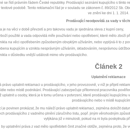
é se řídí právním řádem České republiky. Prodávající seznámí kupujícího s tímt
v textové podobě. Tento reklamační řád je v souladu se zákonem č. 89/2012 Sb. O
ve znění ke dni 1. 1. 2014.
Prodávající neodpovídá za vady v těch
da je na věci v době převzetí a pro takovou vadu je sjednána sleva z kupní ceny,
o zboží použité a vada odpovídá míře používání nebo opotřebení, které mělo zboží při
nikla na věci opotřebením způsobeným obvyklým užíváním, nebo vyplývá-li to z pova
obena kupujícím a vznikla nesprávným užíváním, skladováním, nesprávnou údržb
nikla v důsledku vnější události mimo vliv prodávajícího.
Článek 2
Uplatnění reklamace
á právo uplatnit reklamaci u prodávajícího, v jeho provozovně, v níž je přijetí re
sídle nebo místě podnikání. Prodávající zabezpečuje přítomnost pracovníka pověře
 uplatnit u osoby, která je k tomu určena v potvrzení, které prodávající kupujícímu v
prodávajícího nebo v místě kupujícím
cí je povinen prokázat, že mu náleží právo uplatnit reklamaci, zejména doložit dat
ch prodávajícího z vadného plnění záručního listu, popř. jiným věrohodným způsob
vytýkána již v minulosti, pokud na ni byla poskytnuta p
by uplatnění práva z vad mělo spotřebiteli činit značné obtíže, zejména proto, ž