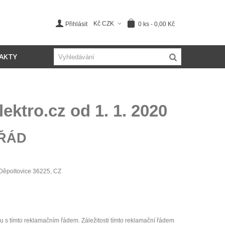
Kč CZK
0
ks
-
0,00 Kč
Přihlásit
AKTY
ktro.cz od 1. 1. 2020
ŘÁD
 Děpoltovice 36225, CZ
u s tímto reklamačním řádem. Záležitosti tímto reklamační řádem