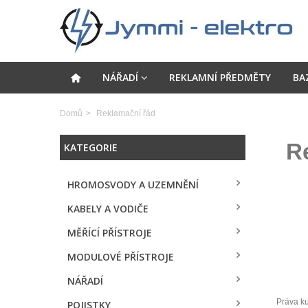
NÁŘADÍ
REKLAMNÍ PŘEDMĚTY
BA
Domů
>
Reklamační řád
Re
KATEGORIE
HROMOSVODY A UZEMNĚNÍ
KABELY A VODIČE
MĚŘÍCÍ PŘÍSTROJE
MODULOVÉ PŘÍSTROJE
NÁŘADÍ
Práva ku
POJISTKY