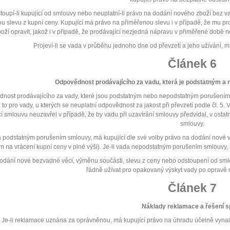
oupí-li kupující od smlouvy nebo neuplatní-li právo na dodání nového zboží bez 
u slevu z kupní ceny. Kupující má právo na přiměřenou slevu i v případě, že mu p
oží opravit, jakož i v případě, že prodávající nezjedná nápravu v přiměřené době n
Projeví-li se vada v průběhu jednoho dne od převzetí a jeho užívání, má 
Článek 6
Odpovědnost prodávajícího za vadu, která je podstatným 
nost prodávajícího za vady, které jsou podstatným nebo nepodstatným porušením 
a to pro vady, u kterých se neuplatní odpovědnost za jakost při převzetí podle čl. 
cí smlouvu neuzavřel v případě, že by vadu při uzavírání smlouvy předvídal, v ost
smlouvy.
a podstatným porušením smlouvy, má kupující dle své volby právo na dodání nové 
m na vrácení kupní ceny v plné výši). Je-li vada nepodstatným porušením smlouvy,
odání nové bezvadné věci, výměnu součásti, slevu z ceny nebo odstoupení od sml
řádně užívat pro opakovaný výskyt vady po opravě n
Článek 7
Náklady reklamace a řešení s
Je-li reklamace uznána za oprávněnou, má kupující právo na úhradu účelně vyna