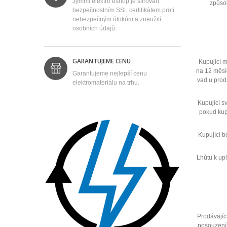
Jymmi elektro eshop je šifrován
způsob
bezpečnostním SSL certifikátem proti
nebezpečným útokúm a zneužití
osobních údajů.
GARANTUJEME CENU
Kupující m
na 12 měsíc
Garantujeme nejlepší cenu
vad u prod
elektromateriálu na trhu.
Kupující s
pokud kupu
Kupující b
Lhůtu k upl
Prodávajíc
posouzení 