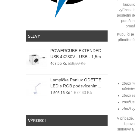
kupují
vyřízena 
poslední d
porušení
prodá
Kupující je
SLEVY
přiměřené 
POWERCUBE EXTENDED
USB 4X230V - USB - 1,5m...
519,50 Kč
467,55 Kč
Lampička Panlux ODETTE
zboží má
LED s RGB podsvícením...
očekáva
1 672,40 Kč
1 505,16 Kč
zboží se
zboží j
zboží v
V případě,
VÝROBCI
k pova
smlouvy a 