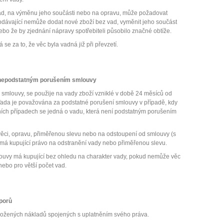
vad, na výměnu jeho součásti nebo na opravu, může požadovat
rodávající nemůže dodat nové zboží bez vad, vyměnit jeho součást
ebo že by zjednání nápravy spotřebiteli působilo značné obtíže.
se za to, že věc byla vadná již při převzetí.
a nepodstatným porušením smlouvy
smlouvy, se použije na vady zboží vzniklé v době 24 měsíců od
5. Vada je považována za podstatné porušení smlouvy v případě, kdy
atních případech se jedná o vadu, která není podstatným porušením
věci, opravu, přiměřenou slevu nebo na odstoupení od smlouvy (s
 má kupující právo na odstranění vady nebo přiměřenou slevu.
ouvy má kupující bez ohledu na charakter vady, pokud nemůže věc
ebo pro větší počet vad.
porů
ložených nákladů spojených s uplatněním svého práva.