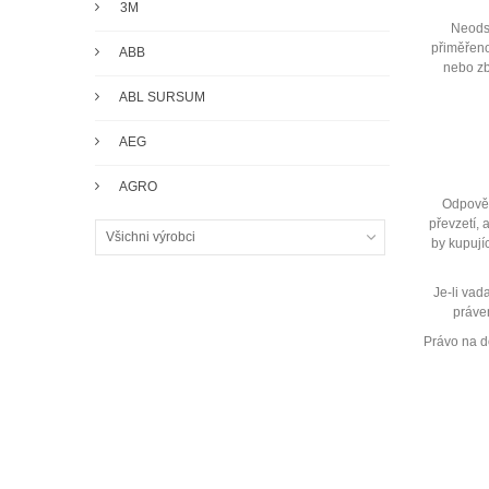
3M
Neodst
přiměřeno
ABB
nebo zb
ABL SURSUM
AEG
AGRO
Odpověd
převzetí, 
Všichni výrobci
by kupují
Je-li vad
práve
Právo na d