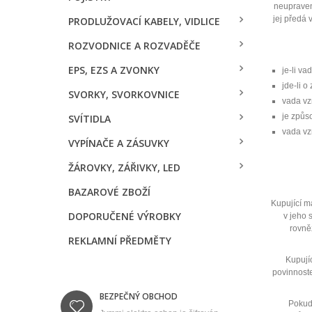
neupraven
jej předá 
PRODLUŽOVACÍ KABELY, VIDLICE
ROZVODNICE A ROZVADĚČE
EPS, EZS A ZVONKY
je-li va
jde-li 
SVORKY, SVORKOVNICE
vada vz
je způs
SVÍTIDLA
vada vz
VYPÍNAČE A ZÁSUVKY
ŽÁROVKY, ZÁŘIVKY, LED
BAZAROVÉ ZBOŽÍ
Kupující m
DOPORUČENÉ VÝROBKY
v jeho 
rovněž
REKLAMNÍ PŘEDMĚTY
Kupují
povinnoste
BEZPEČNÝ OBCHOD
Pokud 