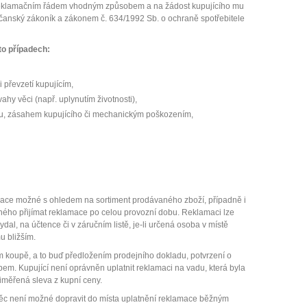
o reklamačním řádem vhodným způsobem a na žádost kupujícího mu
bčanský zákoník a zákonem č. 634/1992 Sb. o ochraně spotřebitele
to případech:
 převzetí kupujícím,
hy věci (např. uplynutím životnosti),
ou, zásahem kupujícího či mechanickým poškozením,
klamace možné s ohledem na sortiment prodávaného zboží, případně i
ného přijímat reklamace po celou provozní dobu. Reklamaci lze
ydal, na účtence či v záručním listě, je-li určená osoba v místě
u bližším.
um koupě, a to buď předložením prodejního dokladu, potvrzení o
em. Kupující není oprávněn uplatnit reklamaci na vadu, která byla
řiměřená sleva z kupní ceny.
e věc není možné dopravit do místa uplatnění reklamace běžným