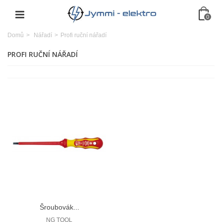
0
Domů
>
Nářadí
>
Profi ruční nářadí
PROFI RUČNÍ NÁŘADÍ
Šroubovák...
NG TOOL