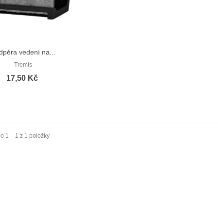
dpěra vedení na...
Rychlý náhled
Tremis
17,50 Kč
 1 – 1 z 1 položky