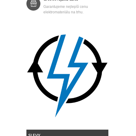
Garantujeme nejlepší cenu
elektromateriálu na trhu.
SLEVY