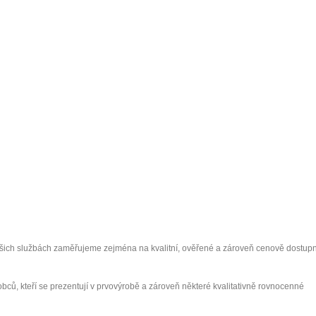
ašich službách zaměřujeme zejména na kvalitní, ověřené a zároveň cenově dostup
ýrobců, kteří se prezentují v prvovýrobě a zároveň některé kvalitativně rovnocenné