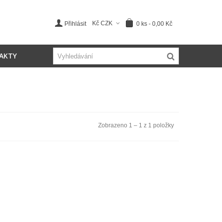
Kč CZK
0
ks
-
0,00 Kč
Přihlásit
AKTY
Zobrazeno 1 – 1 z 1 položky