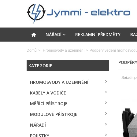
NÁŘADÍ
REKLAMNÍ PŘEDMĚTY
BA
Domů
>
Hromosvody a uzemnění
>
Podpěry vedení hromosvod
PODPĚR
KATEGORIE
Seřadit p
HROMOSVODY A UZEMNĚNÍ
KABELY A VODIČE
MĚŘÍCÍ PŘÍSTROJE
MODULOVÉ PŘÍSTROJE
NÁŘADÍ
POJISTKY