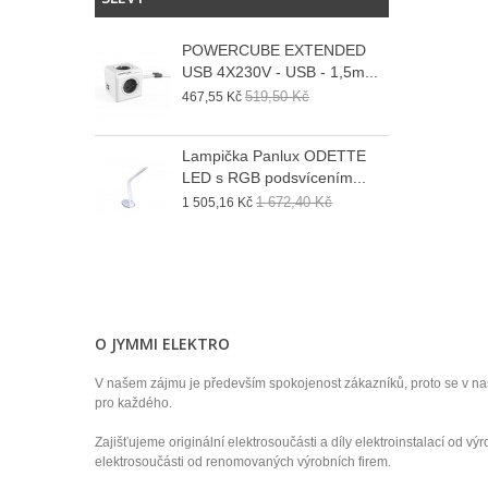
POWERCUBE EXTENDED
USB 4X230V - USB - 1,5m...
519,50 Kč
467,55 Kč
Lampička Panlux ODETTE
LED s RGB podsvícením...
1 672,40 Kč
1 505,16 Kč
O JYMMI ELEKTRO
V našem zájmu je především spokojenost zákazníků, proto se v n
pro každého.
Zajišťujeme originální elektrosoučásti a díly elektroinstalací od v
elektrosoučásti od renomovaných výrobních firem.