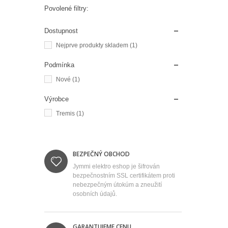
Povolené filtry:
Dostupnost
Nejprve produkty skladem
(1)
Podmínka
Nové
(1)
Výrobce
Tremis
(1)
BEZPEČNÝ OBCHOD
Jymmi elektro eshop je šifrován
bezpečnostním SSL certifikátem proti
nebezpečným útokúm a zneužití
osobních údajů.
GARANTUJEME CENU