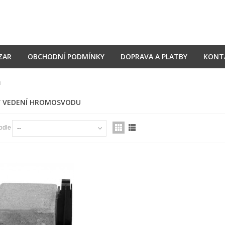
ZAR
OBCHODNÍ PODMÍNKY
DOPRAVA A PLATBY
KONT
u
Y VEDENÍ HROMOSVODU
odle
--