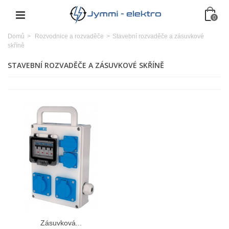
0
Domů
>
Rozvodnice a rozvaděče
>
Stavební rozvaděče a zásuvkové
skříně
STAVEBNÍ ROZVADĚČE A ZÁSUVKOVÉ SKŘÍNĚ
Zásuvková...