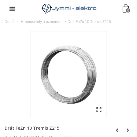
0
Domů
>
Hromosvody a uzemnění
>
Drát FeZn 10 Tremis Z215
Drát FeZn 10 Tremis Z215