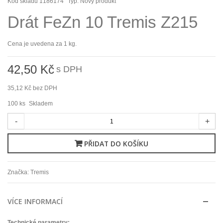
Kód skladu
1186174
Typ:
Nový produkt
Drát FeZn 10 Tremis Z215
Cena je uvedena za 1 kg.
42,50 Kč
s DPH
35,12 Kč
bez DPH
100
ks
Skladem
-
+
PŘIDAT DO KOŠÍKU
Značka:
Tremis
VÍCE INFORMACÍ
Technické parametry: