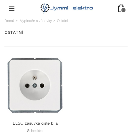
0
Domů
>
Vypínače a zásuvky
>
Ostatní
OSTATNÍ
ELSO zásuvka čistě bílá
215504
Schneider