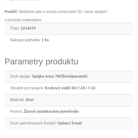
Použití:
Obdobné jako u svorky univerzální SU, mimo spojení
s plochým materiálem.
Číslo:
1214470
Nákupní jednotka:
1 ks
Parametry produktu
Druh spojky:
Spojka tvaru T/křížová/paralelní
Vhodné pro spojení:
Kruhový vodič Rd 7-10 / 7-10
Materiál:
Ocel
Povrch:
Žárově pozinkováno ponořením
Druh upevňovacích šroubů:
Upínací šroub