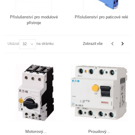
Příslušenství pro modulové
Příslušenství pro paticové relé
přístroje
Ukázat
na stránku
Zobrazit vše
32
Motorový...
Proudový...