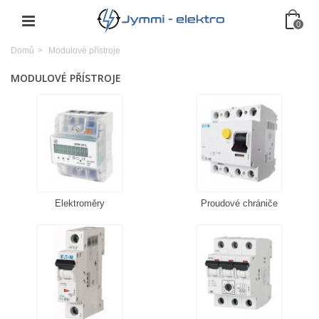
0
Domů
>
Modulové přístroje
MODULOVÉ PŘÍSTROJE
Elektroměry
Proudové chrániče