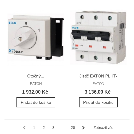
Otočný...
Jistič EATON PLHT-
40/3/C...
EATON
EATON
1 932,00 Kč
3 136,00 Kč
Přidat do košíku
Přidat do košíku
1
2
3
...
20
Zobrazit vše