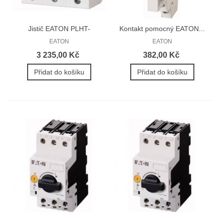
Jistič EATON PLHT-
Kontakt pomocný EATON...
63/3/D...
EATON
EATON
3 235,00 Kč
382,00 Kč
Přidat do košíku
Přidat do košíku