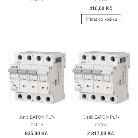
416,00 Kč
Přidat do košíku
Jistič EATON PL7-
Jistič EATON PL7-
25/3N/B...
63/3N/C...
EATON
EATON
935,00 Kč
2 817,00 Kč