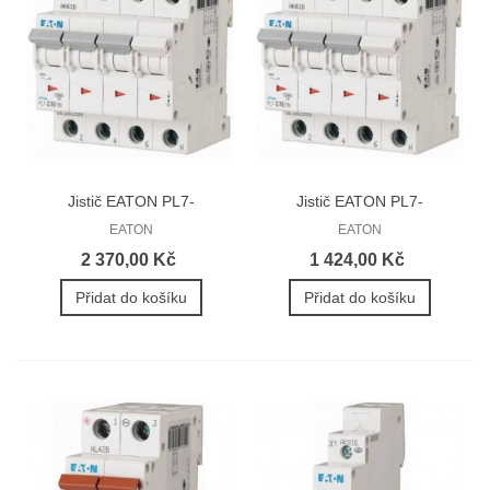
Jistič EATON PL7-
Jistič EATON PL7-
50/3N/C...
40/3N/C...
EATON
EATON
2 370,00 Kč
1 424,00 Kč
Přidat do košíku
Přidat do košíku