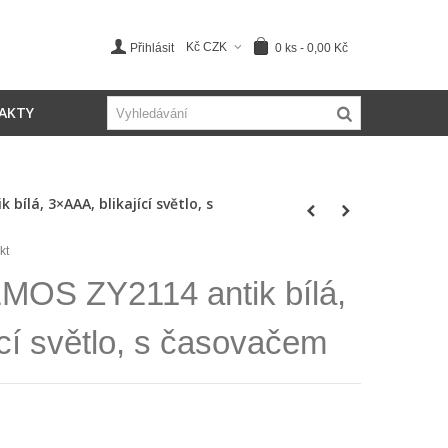
Kč CZK
0
ks
-
0,00 Kč
Přihlásit
AKTY
bílá, 3×AAA, blikající světlo, s
kt
MOS ZY2114 antik bílá,
cí světlo, s časovačem