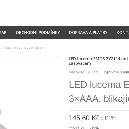
ZAR
OBCHODNÍ PODMÍNKY
DOPRAVA A PLATBY
KONT
likající světlo, s časovačem
LED lucerna EMOS ZY2114 antik 
časovačem
Kód skladu
1637755
Typ:
Nový produ
LED lucerna E
3×AAA, blikají
145,60 Kč
s DPH
120,33 Kč
bez DPH