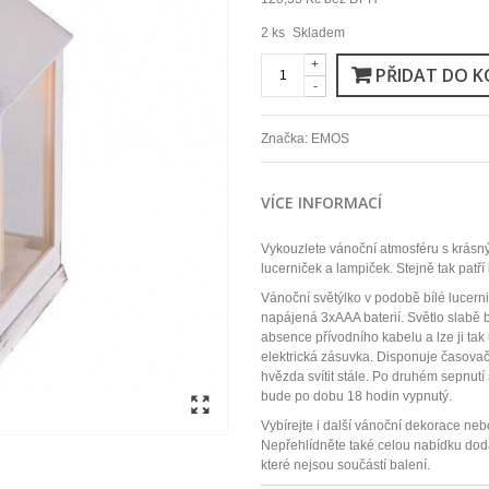
2
ks
Skladem
+
PŘIDAT DO K
-
Značka:
EMOS
VÍCE INFORMACÍ
Vykouzlete vánoční atmosféru s krásn
lucerniček a lampiček. Stejně tak patř
Vánoční světýlko v podobě bílé lucern
napájená 3xAAA baterií. Světlo slabě b
absence přívodního kabelu a lze ji tak
elektrická zásuvka. Disponuje časov
hvězda svítit stále. Po druhém sepnut
bude po dobu 18 hodin vypnutý.
Vybírejte i další vánoční dekorace neb
Nepřehlídněte také celou nabídku dod
které nejsou součástí balení.