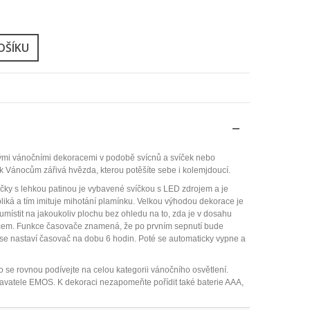
OŠÍKU
ými vánočními dekoracemi v podobě svícnů a svíček nebo
í k Vánocům zářivá hvězda, kterou potěšíte sebe i kolemjdoucí.
ičky s lehkou patinou je vybavené svíčkou s LED zdrojem a je
liká a tím imituje mihotání plamínku. Velkou výhodou dekorace je
 umístit na jakoukoliv plochu bez ohledu na to, zda je v dosahu
ačem. Funkce časovače znamená, že po prvním sepnutí bude
í se nastaví časovač na dobu 6 hodin. Poté se automaticky vypne a
o se rovnou podívejte na celou kategorii vánočního osvětlení.
avatele EMOS. K dekoraci nezapomeňte pořídit také baterie AAA,