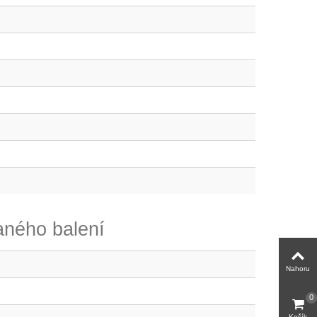
ného balení
Nahoru
0
Košík