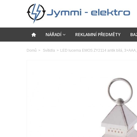
NÁŘADÍ
REKLAMNÍ PŘEDMĚTY
BA
Domů
>
Svítidla
>
LED lucerna EMOS ZY2114 antik bílá, 3×AAA, b