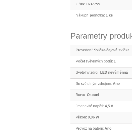
Číslo:
1637755
Nákupní jednotka:
1 ks
Parametry produ
Provedení:
Svíčka/čajová svíčka
Počet světelných bodů:
1
Světelný zdroj:
LED nevýměnná
Se světelným zdrojem:
Ano
Barva:
Ostatní
Jmenovité napětí:
4,5 V
Příkon:
0,06 W
Provoz na baterii:
Ano