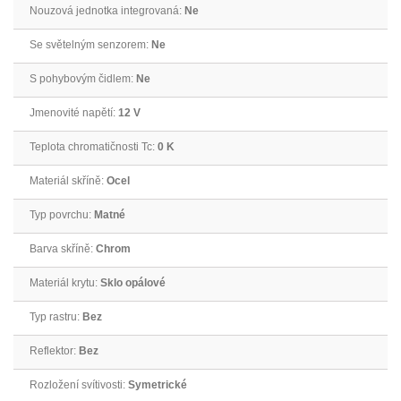
Nouzová jednotka integrovaná:
Ne
Se světelným senzorem:
Ne
S pohybovým čidlem:
Ne
Jmenovité napětí:
12 V
Teplota chromatičnosti Tc:
0 K
Materiál skříně:
Ocel
Typ povrchu:
Matné
Barva skříně:
Chrom
Materiál krytu:
Sklo opálové
Typ rastru:
Bez
Reflektor:
Bez
Rozložení svítivosti:
Symetrické