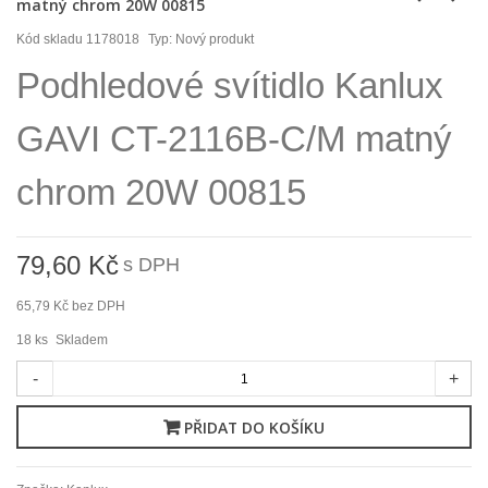
matný chrom 20W 00815
Kód skladu
1178018
Typ:
Nový produkt
Podhledové svítidlo Kanlux
GAVI CT-2116B-C/M matný
chrom 20W 00815
79,60 Kč
s DPH
65,79 Kč
bez DPH
18
ks
Skladem
-
+
PŘIDAT DO KOŠÍKU