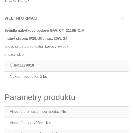
Značka:
Kanlux
VÍCE INFORMACÍ
Svítidlo nábytkové bodové GAVI CT -2116B-C/M
matný chrom, IP20, JC, max. 20W, G4
těleso svítidla a reflektor: kovový výlisek
difuzor: sklo
Číslo:
1178018
Nákupní jednotka:
1 ks
Parametry produktu
Vhodné pro nástěnnou montáž:
Ne
Vhodné pro zavěšení:
Ne