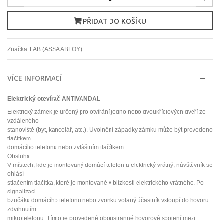
PŘIDAT DO KOŠÍKU
Značka:
FAB (ASSA ABLOY)
VÍCE INFORMACÍ
Elektrický otevírač ANTIVANDAL
Elektrický zámek je určený pro otvírání jedno nebo dvoukřídlových dveří ze
vzdáleného
stanoviště (byt, kancelář, atd.). Uvolnění západky zámku může být provedeno
tlačítkem
domácího telefonu nebo zvláštním tlačítkem.
Obsluha:
V místech, kde je montovaný domácí telefon a elektrický vrátný, návštěvník se
ohlásí
stlačením tlačítka, které je montované v blízkosti elektrického vrátného. Po
signalizaci
bzučáku domácího telefonu nebo zvonku volaný účastník vstoupí do hovoru
zdvihnutím
mikrotelefonu. Tímto je provedené oboustranné hovorové spojení mezi