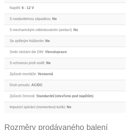
Napětí:
6 - 12 V
S nastavitelnou západkou:
Ne
S mechanickým odblokováním (aretací):
Ne
Se zpětným hlášením:
Ne
Směr otvírání dle DIN:
Vlevo/vpravo
S ochranou proti vodě:
Ne
Způsob montáže:
Vestavná
Druh proudu:
AC/DC
Způsob činnosti:
Standardní (otevřeno pod napětím)
Impulzní spínání (momentový kolík):
Ne
Rozměry prodávaného balení