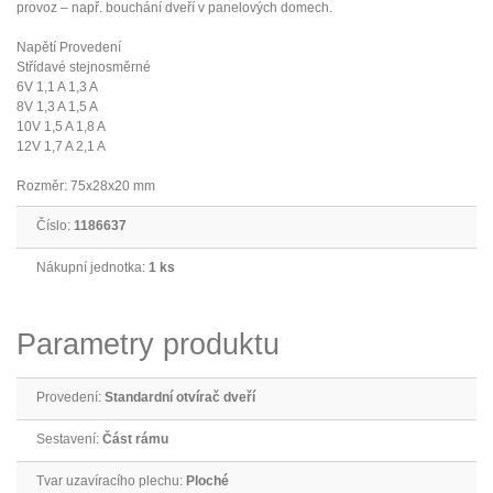
provoz – např. bouchání dveří v panelových domech.
Napětí Provedení
Střídavé stejnosměrné
6V 1,1 A 1,3 A
8V 1,3 A 1,5 A
10V 1,5 A 1,8 A
12V 1,7 A 2,1 A
Rozměr: 75x28x20 mm
Číslo:
1186637
Nákupní jednotka:
1 ks
Parametry produktu
Provedení:
Standardní otvírač dveří
Sestavení:
Část rámu
Tvar uzavíracího plechu:
Ploché