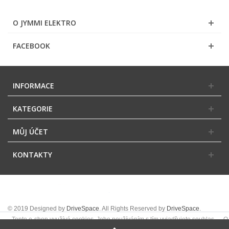
O JYMMI ELEKTRO
FACEBOOK
INFORMACE
KATEGORIE
MŮJ ÚČET
KONTAKTY
© 2019 Designed by
DriveSpace
. All Rights Reserved by
DriveSpace
.
Tento e-shop využívá cookies. Jeho používáním s tím vyjadřujete souhlas.
O