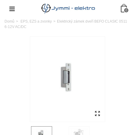
0
Domů
>
EPS, EZS a zvonky
>
Elektrický zámek dveří BEFO CLASIC 0511
6-12V AC/DC