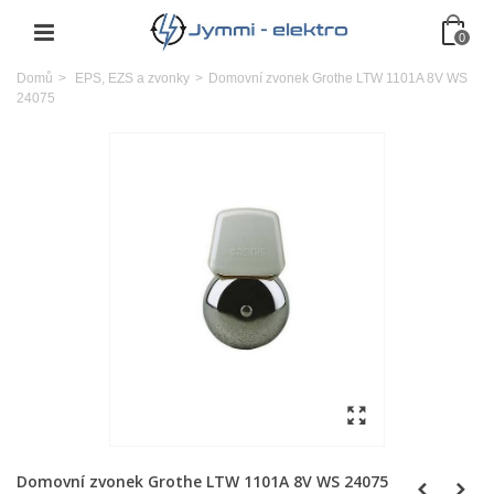
0
Domů
>
EPS, EZS a zvonky
>
Domovní zvonek Grothe LTW 1101A 8V WS
24075
Domovní zvonek Grothe LTW 1101A 8V WS 24075