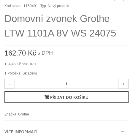
Kód skladu
1150491
Typ:
Nový produkt
Domovní zvonek Grothe
LTW 1101A 8V WS 24075
162,70 Kč
s DPH
134,46 Kč
bez DPH
1
Položka
Skladem
-
+
PŘIDAT DO KOŠÍKU
Značka:
Grothe
VÍCE INFORMACÍ