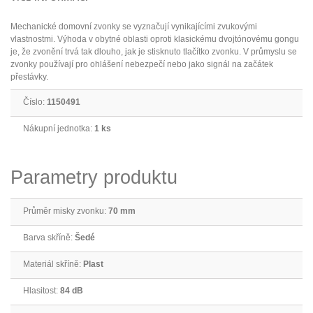
Mechanické domovní zvonky se vyznačují vynikajícími zvukovými
vlastnostmi. Výhoda v obytné oblasti oproti klasickému dvojtónovému gongu
je, že zvonění trvá tak dlouho, jak je stisknuto tlačítko zvonku. V průmyslu se
zvonky používají pro ohlášení nebezpečí nebo jako signál na začátek
přestávky.
Číslo:
1150491
Nákupní jednotka:
1 ks
Parametry produktu
Průměr misky zvonku:
70 mm
Barva skříně:
Šedé
Materiál skříně:
Plast
Hlasitost:
84 dB