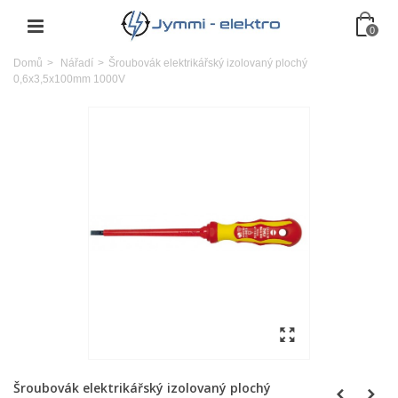
0
Domů
>
Nářadí
>
Šroubovák elektrikářský izolovaný plochý
0,6x3,5x100mm 1000V
Šroubovák elektrikářský izolovaný plochý