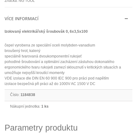
Značka:
NG TOOL
VÍCE INFORMACÍ
Izolovaný elektrikářský šroubovák 0, 6x3,5x100
čepel vyrobena ze speciální oceli molybden-vanadium
broušený hrot, kalený
speciálně tvarovaná dvoukomponentní rukojeť
pohodlné šroubování a optimální zacházení zásluhou dokonalého
ergonomického tvaru rukojeti zamezí sklouznutí v kritických situacích a
umožňuje nejvyšší kroutící momenty
VDE izolace dle DIN EN 60 900 IEC 900 pro práci pod napětím
izolace bezpečná při práci až do 1000V AC 1500 V DC
Číslo:
1184838
Nákupní jednotka:
1 ks
Parametry produktu