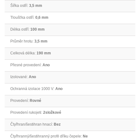
Šířka ostří:
3,5 mm
Tloušťka ostří:
0,6 mm
Délka ostří:
100 mm
Průměr hrotu:
3,5 mm
Celková délka:
190 mm
Přesné provedení:
Ano
Izolované:
Ano
Ochranná izolace 1000 V:
Ano
Provedení:
Rovné
Provedení rukojeti:
2složkové
Čtyřhran/šestihran hnací:
Bez
Čtyřhranný/šestihranný profil dříku čepele:
Ne