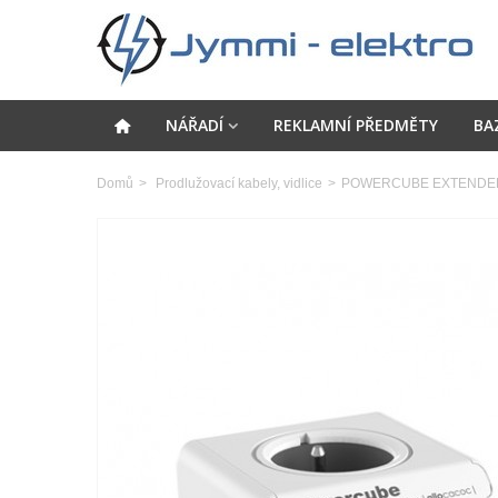
NÁŘADÍ
REKLAMNÍ PŘEDMĚTY
BA
Domů
>
Prodlužovací kabely, vidlice
>
POWERCUBE EXTENDED US