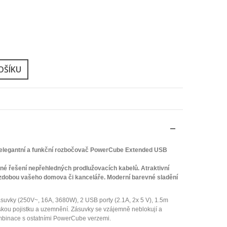
OŠÍKU
 elegantní a funkční rozbočovač PowerCube Extended USB
é řešení nepřehledných prodlužovacích kabelů. Atraktivní
ozdobou vašeho domova či kanceláře. Moderní barevné sladění
uvky (250V~, 16A, 3680W), 2 USB porty (2.1A, 2x 5 V), 1.5m
skou pojistku a uzemnění. Zásuvky se vzájemně neblokují a
binace s ostatními PowerCube verzemi.