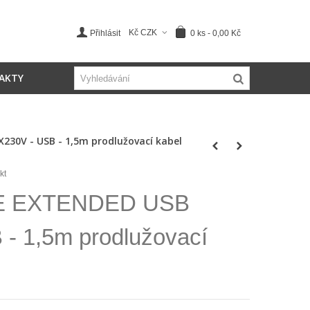
Kč CZK
0
ks
-
0,00 Kč
Přihlásit
AKTY
0V - USB - 1,5m prodlužovací kabel
kt
 EXTENDED USB
- 1,5m prodlužovací