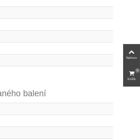
Nahoru
0
Košík
ného balení