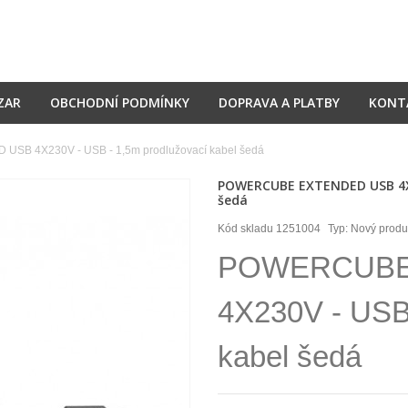
ZAR
OBCHODNÍ PODMÍNKY
DOPRAVA A PLATBY
KONT
B 4X230V - USB - 1,5m prodlužovací kabel šedá
POWERCUBE EXTENDED USB 4X23
šedá
Kód skladu
1251004
Typ:
Nový produ
POWERCUBE
4X230V - USB 
kabel šedá