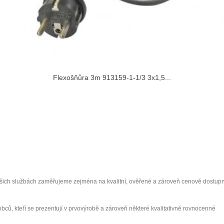
Flexošňůra 3m 913159-1-1/3 3x1,5...
ašich službách zaměřujeme zejména na kvalitní, ověřené a zároveň cenově dostup
ýrobců, kteří se prezentují v prvovýrobě a zároveň některé kvalitativně rovnocenné