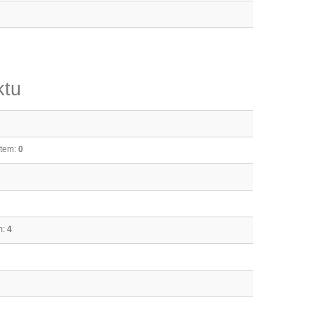
ktu
ktem:
0
m:
4