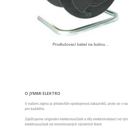
Prodlužovací kabel na bubnu...
O JYMMI ELEKTRO
V našem zájmu je především spokojenost zákazníků, proto se v n
pro každého.
Zajišťujeme originální elektrosoučásti a díly elektroinstalací od v
elektrosoučásti od renomovaných výrobních firem.