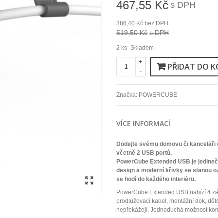
467,55 Kč
s DPH
386,40 Kč
bez DPH
519,50 Kč
s DPH
2
ks
Skladem
+
PŘIDAT DO K
-
Značka:
POWERCUBE
VÍCE INFORMACÍ
Dodejte svému domovu či kanceláři
včetně 2 USB portů.
PowerCube Extended USB je jedinečn
design a moderní křivky se stanou 
se hodí do každého interiéru.
PowerCube Extended USB nabízí 4 zás
prodlužovací kabel, montážní dok, dět
nepřekážejí. Jednoduchá možnost kom