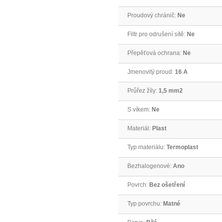
Proudový chránič:
Ne
Filtr pro odrušení sítě:
Ne
Přepěťová ochrana:
Ne
Jmenovitý proud:
16 A
Průřez žíly:
1,5 mm2
S víkem:
Ne
Materiál:
Plast
Typ materiálu:
Termoplast
Bezhalogenové:
Ano
Povrch:
Bez ošetření
Typ povrchu:
Matné