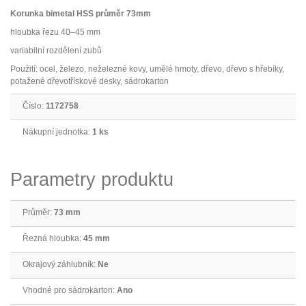
Korunka bimetal HSS průměr 73mm
hloubka řezu 40–45 mm
variabilní rozdělení zubů
Použití: ocel, železo, neželezné kovy, umělé hmoty, dřevo, dřevo s hřebíky,
potažené dřevotřískové desky, sádrokarton
Číslo:
1172758
Nákupní jednotka:
1 ks
Parametry produktu
Průměr:
73 mm
Řezná hloubka:
45 mm
Okrajový záhlubník:
Ne
Vhodné pro sádrokarton:
Ano