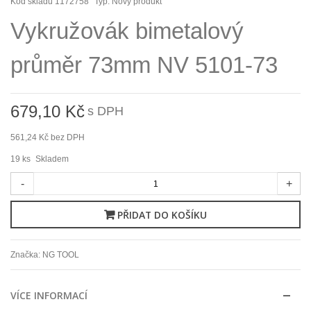
Kód skladu
1172758
Typ:
Nový produkt
Vykružovák bimetalový
průměr 73mm NV 5101-73
679,10 Kč
s DPH
561,24 Kč
bez DPH
19
ks
Skladem
-
+
PŘIDAT DO KOŠÍKU
Značka:
NG TOOL
VÍCE INFORMACÍ