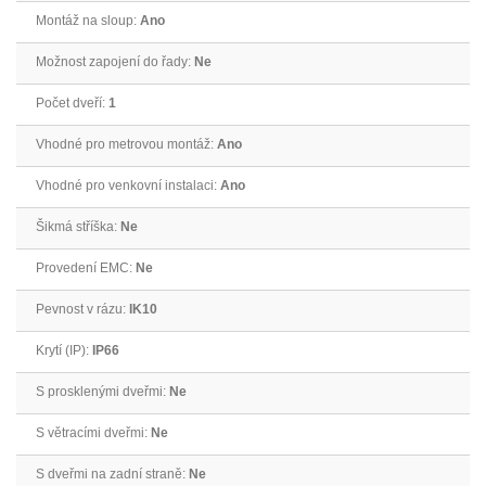
Montáž na sloup:
Ano
Možnost zapojení do řady:
Ne
Počet dveří:
1
Vhodné pro metrovou montáž:
Ano
Vhodné pro venkovní instalaci:
Ano
Šikmá stříška:
Ne
Provedení EMC:
Ne
Pevnost v rázu:
IK10
Krytí (IP):
IP66
S prosklenými dveřmi:
Ne
S větracími dveřmi:
Ne
S dveřmi na zadní straně:
Ne