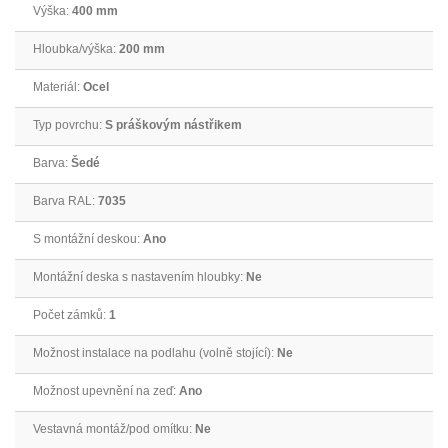
Výška:
400 mm
Hloubka/výška:
200 mm
Materiál:
Ocel
Typ povrchu:
S práškovým nástřikem
Barva:
Šedé
Barva RAL:
7035
S montážní deskou:
Ano
Montážní deska s nastavením hloubky:
Ne
Počet zámků:
1
Možnost instalace na podlahu (volně stojící):
Ne
Možnost upevnění na zeď:
Ano
Vestavná montáž/pod omítku:
Ne