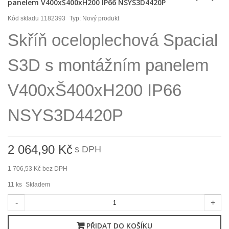
panelem V400xŠ400xH200 IP66 NSYS3D4420P
Kód skladu
1182393
Typ:
Nový produkt
Skříň oceloplechová Spacial
S3D s montážním panelem
V400xŠ400xH200 IP66
NSYS3D4420P
2 064,90 Kč
s DPH
1 706,53 Kč
bez DPH
11
ks
Skladem
-
+
PŘIDAT DO KOŠÍKU