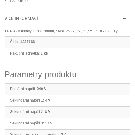
Značka:
Grothe
VÍCE INFORMACÍ
14073 Zvonkový transformátor, ~4/8/12V (2,0/2,0/1,5A), 2 DIN moduly
Číslo:
1237666
Nákupní jednotka:
1 ks
Parametry produktu
Primární napětí:
240 V
Sekundární napětí 1:
4 V
Sekundární napětí 2:
8 V
Sekundární napětí 3:
12 V
Sekundární intenzita proudu 1:
2 A