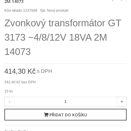
2M 14073
Kód skladu
1237666
Typ:
Nový produkt
Zvonkový transformátor GT
3173 ~4/8/12V 18VA 2M
14073
414,30 Kč
s DPH
342,40 Kč
bez DPH
15
ks
-
+
PŘIDAT DO KOŠÍKU