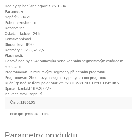
Hodiny spínací analogové SYN 160a.
Parametry:
Napětí: 230V AC
Pohon: synchronní
Rezerva: ne
Ovládací kotouč: 24 h
Kontakt: spínací
Stupeň krytí: IP20
Rozměry: 90x65,5x17,5
Vlastnosti:
Časové hodiny s 24hodinovým nebo 7denním segmentovým ovládacím
kotoučem
Programování 15minutovými segmenty při denním programu
Programování 2hodinovými segmenty při týdenním programu
Ruční spínač se třemi polohami: ZAPNUTO/VYPNUTO/AUTOMATIKA
Spínací kontakt 16 A/250 V~
Indikace stavu sepnutí
Číslo:
1185105
Nákupní jednotka:
1 ks
Parametry produktu