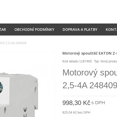
ZAR
OBCHODNÍ PODMÍNKY
DOPRAVA A PLATBY
KONT
0/3 2,5-4A 248409
Motorový spouštěč EATON Z-M
Kód skladu
1187465
Typ:
Nový produ
Motorový spo
2,5-4A 24840
998,30 Kč
s DPH
825,04 Kč
bez DPH