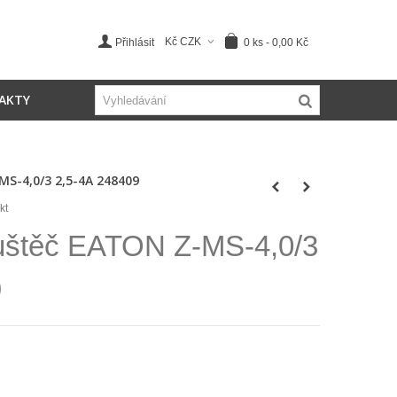
Kč CZK
0
ks
-
0,00 Kč
Přihlásit
AKTY
S-4,0/3 2,5-4A 248409
kt
uštěč EATON Z-MS-4,0/3
9