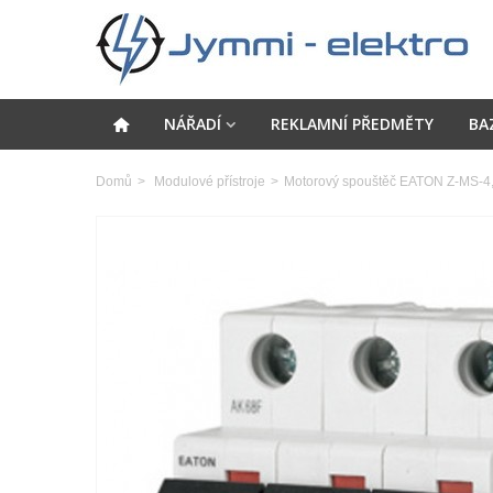
NÁŘADÍ
REKLAMNÍ PŘEDMĚTY
BA
Domů
>
Modulové přístroje
>
Motorový spouštěč EATON Z-MS-4,