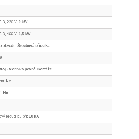
C-3, 230 V:
0 kW
C-3, 400 V:
1,5 kW
ho obvodu:
Šroubová přípojka
ka
troj - technika pevné montáže
em:
Ne
í:
Ne
vý proud Icu při:
10 kA