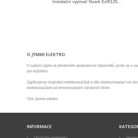
Instalační vypínač Noark Ex9I125...
O JYMMI ELEKTRO
V našem zájmu je především spokojenost zákazníků, proto se v n
pro každého.
Zajišťujeme originální elektrosoučásti a díly elektroinstalací od v
elektrosoučásti od renomovaných výrobních firem.
Tým Jymmi elektro
INFORMACE
KATEGOR
Obchodní podmínky
Hromos