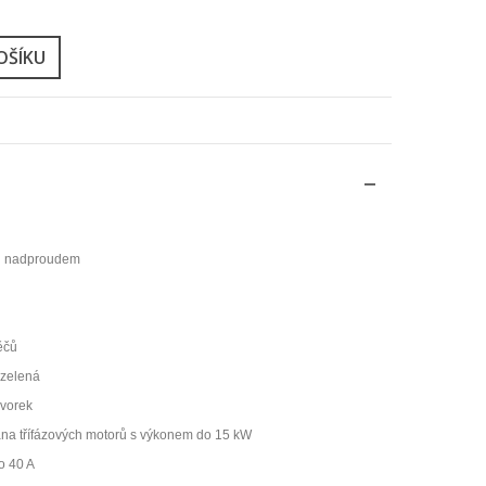
OŠÍKU
orů nadproudem
ěčů
 zelená
svorek
rana třífázových motorů s výkonem do 15 kW
o 40 A