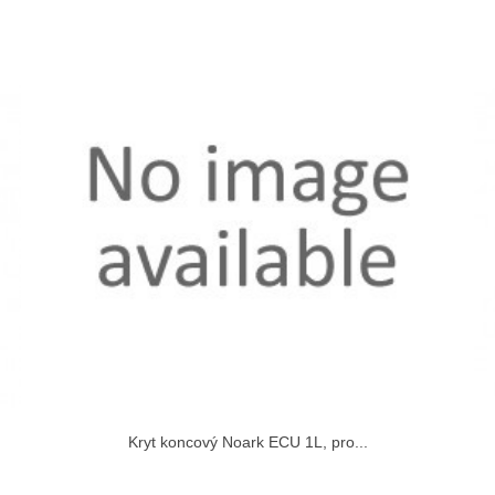
Kryt koncový Noark ECU 1L, pro...