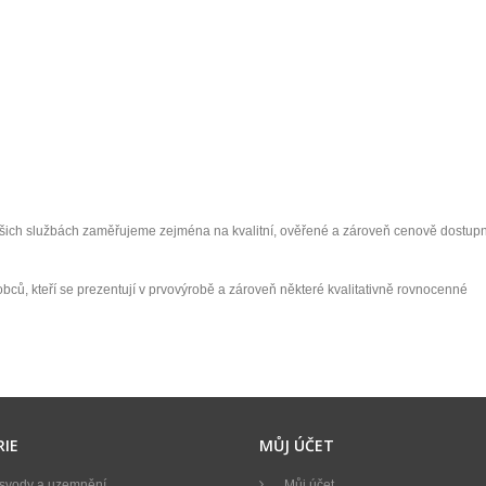
ašich službách zaměřujeme zejména na kvalitní, ověřené a zároveň cenově dostup
ýrobců, kteří se prezentují v prvovýrobě a zároveň některé kvalitativně rovnocenné
IE
MŮJ ÚČET
vody a uzemnění
Můj účet