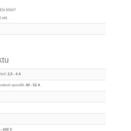
N EN 60947
6 atd.
ktu
žení:
2,5 - 4 A
kratové spouště:
40 - 52 A
 - 440 V