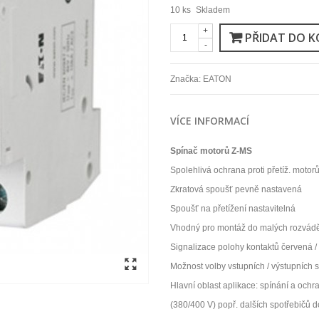
10
ks
Skladem
+
PŘIDAT DO K
-
Značka:
EATON
VÍCE INFORMACÍ
Spínač motorů Z-MS
Spolehlivá ochrana proti přetíž. mot
Zkratová spoušť pevně nastavená
Spoušť na přetížení nastavitelná
Vhodný pro montáž do malých rozvád
Signalizace polohy kontaktů červená /
Možnost volby vstupních / výstupních 
Hlavní oblast aplikace: spínání a och
(380/400 V) popř. dalších spotřebičů d