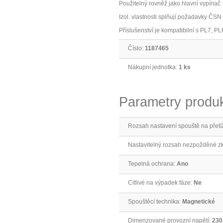
Použitelný rovněž jako hlavní vypínač
Izol. vlastnosti splňují požadavky ČS
Příslušenství je kompatibilní s PL7, PL
Číslo:
1187465
Nákupní jednotka:
1 ks
Parametry produ
Rozsah nastavení spouště na přetí
Nastavitelný rozsah nezpožděné z
Tepelná ochrana:
Ano
Citlivé na výpadek fáze:
Ne
Spouštěcí technika:
Magnetické
Dimenzované provozní napětí:
230