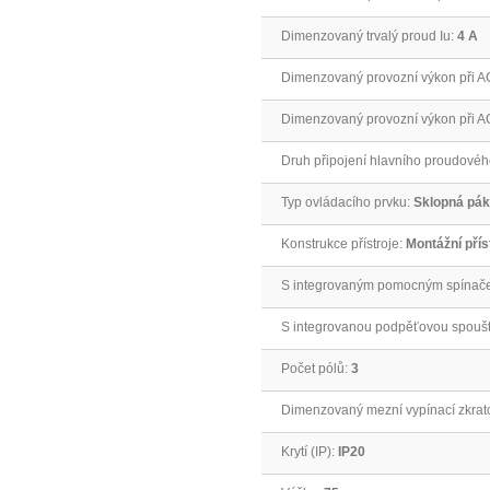
Dimenzovaný trvalý proud Iu:
4 A
Dimenzovaný provozní výkon při A
Dimenzovaný provozní výkon při A
Druh připojení hlavního proudové
Typ ovládacího prvku:
Sklopná pá
Konstrukce přístroje:
Montážní přís
S integrovaným pomocným spínač
S integrovanou podpěťovou spoušt
Počet pólů:
3
Dimenzovaný mezní vypínací zkrato
Krytí (IP):
IP20