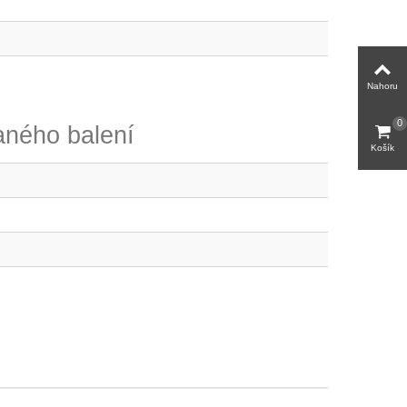
Nahoru
0
ného balení
Košík