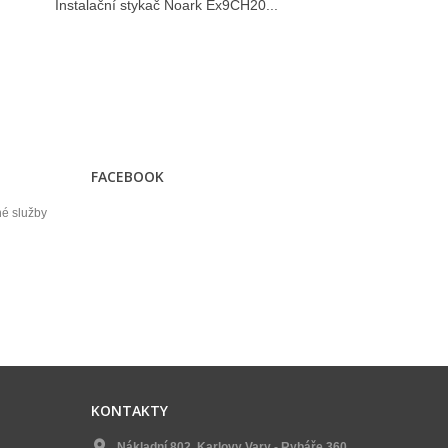
Instalační stykač Noark Ex9CH20...
FACEBOOK
né služby
KONTAKTY
Nákladní 802, Karlovy Vary - Rybáře 360